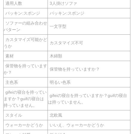
適用人数
3人掛けソファ
パッキン:スポンジ
パッキン:スポンジ
ソファーの組み合わせ
一文字型
パターン
カスタマイズ可能かど
カスタマイズ不可
うか
素材
木綿類
保管物を持っています
保管物を持っていますか？
か？
主色系
明るい色系
gifeiの寝台を持ってい
gifeiの寝台を持っていますか？guifの寝台
ますか？guifの寝台は
は持っていません。
持っていません。
スタイル
北欧風
ウォーカーかどうか
いいえ、ウォーカーかどうか