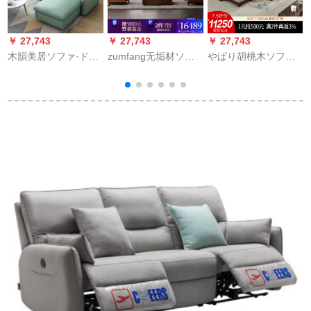
￥ 27,743
￥ 27,743
￥ 27,743
￥
木韻美居ソファ·ドレ
zumfang无垢材ソフ
やぱり胡桃木ソファ
プロソファ北欧風小
ァァ木造家具ソファ
ァ无垢材ソファァァ
戸型3人挂けソファ日
ァァ·ビングには、胡
ァァンモダ木回転角
本式回転角组み合わ
桃木イタリアン风ソ
ソファァ简约Gif eiソ
せソルト·ファウ20ソ
ファ1317人挂け台+2
サファァァァァァァ
ファ
人挂け位+3人挂け台
ァァ、カーンカーズ
入力胡桃木
至上シーズズ【3人挂
+
けけ位＋副箪笥＋ギ
イヴ】