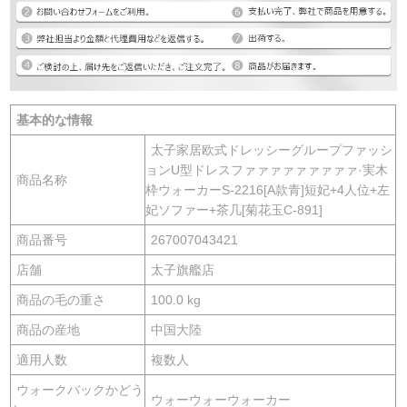
基本的な情報
太子家居欧式ドレッシーグループファッシ
ョンU型ドレスファァァァァァァァァ·実木
商品名称
枠ウォーカーS-2216[A款青]短妃+4人位+左
妃ソファー+茶几[菊花玉C-891]
商品番号
267007043421
店舗
太子旗艦店
商品の毛の重さ
100.0 kg
商品の産地
中国大陸
適用人数
複数人
ウォークバックかどう
ウォーウォーウォーカー