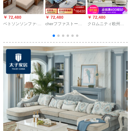
￥ 72,480
￥ 72,480
￥ 72,480
￥
ベトソンソンファ·オ
cherフファストーク
クロムニティ欧州式
ミ木无垢材ソファァ
のソファはシンプロ
本革回転角ソフ・フ
ァァ·セトの角ドレッ
で、现代の軽豪华な
ァニ・クレッシュス
プ
本革客间複合机能1+3
大中小型の角ソファ
ソファ5850テファニ
北欧风の実木客间L型
ー30-60日の出荷しま
ソフト・ファゴッ
す。
ト・スタイルホワル
ター