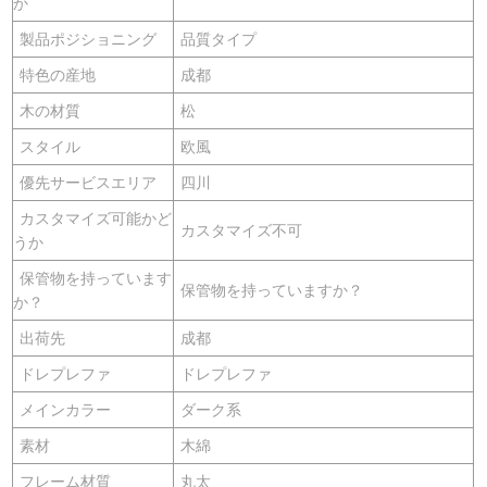
か
製品ポジショニング
品質タイプ
特色の産地
成都
木の材質
松
スタイル
欧風
優先サービスエリア
四川
カスタマイズ可能かど
カスタマイズ不可
うか
保管物を持っています
保管物を持っていますか？
か？
出荷先
成都
ドレプレファ
ドレプレファ
メインカラー
ダーク系
素材
木綿
フレーム材質
丸太