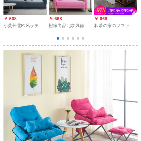
￥ 668
￥ 668
￥ 668
￥
小黄芒北欧风ラテッ
橙家尚品北欧风德プ
和谐の家のソファの
クスファァ小型客間
ロエフ小戸型2人が
白蝋木の无垢材ソフ
セクト3人挂け位科学
1.2 m 2人挂けの小さ
ァ客間の整装ニュア
技术ドライトバック4
なソファ3人が1.5 m
北欧風の大きさ戸型
人位现代简单182灰色
のソファに挂かって
の現代客間ドレイン
【海木绵金】大4人位
います。ウォーカー
ピュームムムムムム
2.8 m+足を踏み込み
カムの赁贷住宅现代
ムムムムムムムムム
ます。
简单アパルト1人が72
ムムムムムムムムム
cm位に挂けられてい
ムムムムムムムム
ます。