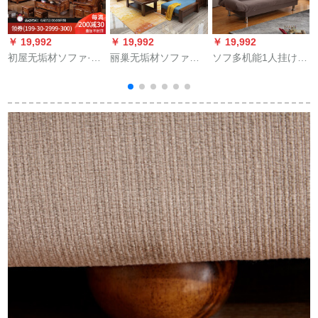
￥ 19,992
￥ 19,992
￥ 19,992
￥
初屋无垢材ソファ·フ·
丽巢无垢材ソファァ
ソフ多机能1人挂け2
フ·香樟木ソフファ·模
セングル家具中国式
人部屋を借りると折
造组合1+2+3リビ·ム
転换角ソファセン27
り畳み式のリベビグ
の家具の家庭用别荘
人位+gif畳+LD 51
ルがあります。小型
の中华の透かし模様
のプレプの简易约ド
の実木の保存物のソ
レスファ。ベッドグ
R
ファァ·の赤檀の色
ーレの3人が挂けま
約
す。1.8メ-トルのとこ
位
ろに二つの抱き枕が
あります。