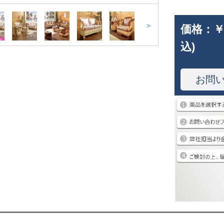
>
価格：
￥
込)
お問