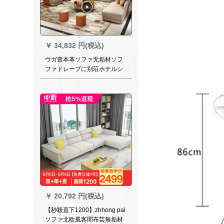
￥
34,832 円(税込)
ウガ壹本革ソファ无垢材ソフ
ファドレープに别荘ホテルシ
ンプロ北米风軽豪华ソファン
プチソファ北欧风アメリカ简
约现代皮艺コルヒ3色
￥
20,792 円(税込)
【秒殺直下1200】zhhong pai
ソファ北欧風客間布芸無垢材