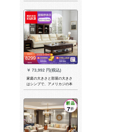
レットトラックファンタ・カ
ーー日本式ビクターブロック
足踏みADS-033
￥
73,992 円(税込)
家庭の大きさと部屋の大きさ
はシンプで、アメリカジの本
革のソファァァӢド層の牛皮
客間のセンス家具DK.017【30
日出荷】【3+左に横になる】
ホワイトの組みです。