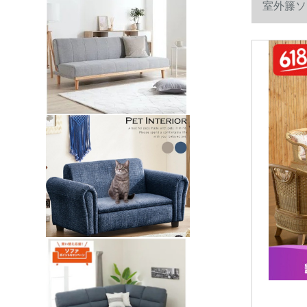
室外籐ソ
ト