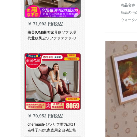
商品の毛の
￥
71,992 円(税込)
曲美(QM)曲美家具皮ソファ现
代北欧风皮ソファァァァァ·リ
ングの大きさと部屋型ソファ
の大きさを组み合わせまし
た。
￥
70,952 円(税込)
chermash-ジソリフ重力/怠け
者椅子/电気家庭用全自动知能
全身もみ椅子M 010睿智蓝30-