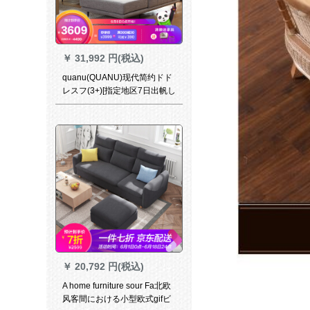
￥
31,992 円(税込)
quanu(QUANU)现代简约ドド
レスフ(3+)[指定地区7日出帆し
ます。お问い合わせください
ませませませませませ。]
￥
20,792 円(税込)
A home furniture sour Fa北欧
风客間における小型欧式gifビ