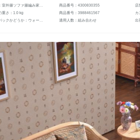
商品名称：室外籐ソファ籐編み家具籐ソファセット藤椅子五点セット客間籐ソファ1人掛け藤座椅子*1+2+3+茶何+角数五点セットセット
商品番号：4300830355
店
重さ：1.0 kg
商品番号：3988461567
ウォークバックかどうか：ウォーウォーウォーカー
適用人数：組み合わせ
出