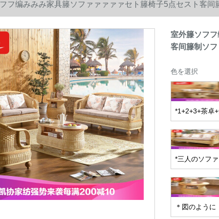
フフ编みみみ家具籐ソファァァァァセト籐椅子5点セスト客间籐制
室外籐ソフフ
客间籐制ソファ
色を選択
*1+2+3+茶
*三人のソファ
＊図のように