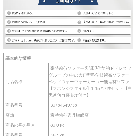
基本的な情報
豪特莉莎ソファー客間現代简约ドドレスフ
グループの中の大戸型科学技術布ソファー
商品名称
ベッドウォーウォーカーカー無垢材ソファ
【スポンジスタイル】1-15号7件セット【白
黒茶何*4腰掛け付き】
商品番号
30784549738
店舗
豪特莉莎家具旗艦店
商品の毛の重さ
80.0 kg
商品番号
SF 928