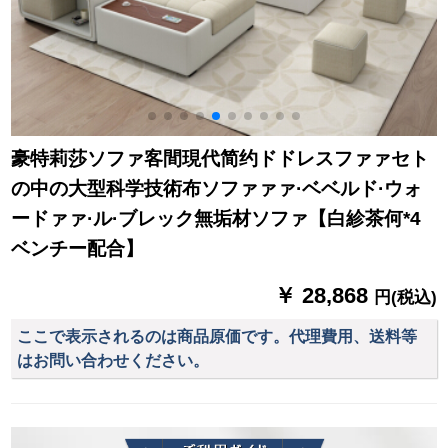
豪特莉莎ソファ客間現代简约ドドレスファァセト
の中の大型科学技術布ソファァァ·ベベルド·ウォ
ードァァ·ル·ブレック無垢材ソファ【白紾茶何*4
ベンチー配合】
￥ 28,868
円(税込)
ここで表示されるのは商品原価です。代理費用、送料等
はお問い合わせください。