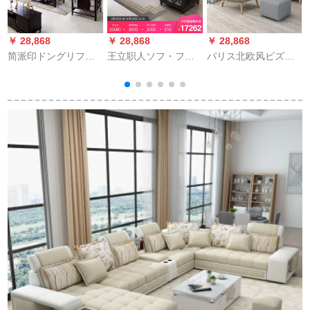
￥ 28,868
￥ 28,868
￥ 28,868
￥
简派印ドングリファ
王立职人ソフ・ファ
パリス北欧风ビズナ
ニゲルアソシエァァ
ンニュソファ无垢材
チージェア小戸型布
ァ·実ソファ·グループ
ソファァァ·ビリング
芸1人挂けカジュアレ
ウウォーウォーカー·
セ-ン中国风アジ・ア
レレレレレレレレレ
カーカーカーードド
ンモダン禅意实木家
レレレレレイス1人挂
ド·ドッテテテテ·プレ
具ドレピルファウ軽
け
挂
テム·プロプロプロプ
い赘沢简约别荘家具
ロプロプロプロプロ
丸足ソフ01人挂け
プロプロゴルシング
家具YB-32人+2人挂
け+1人挂け+2人挂け