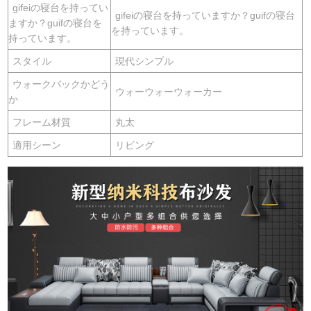
gifeiの寝台を持ってい
gifeiの寝台を持っていますか？guifの寝台
ますか？guifの寝台を
を持っています。
持っています。
スタイル
現代シンプル
ウォークバックかどう
ウォーウォーウォーカー
か
フレーム材質
丸太
適用シーン
リビング