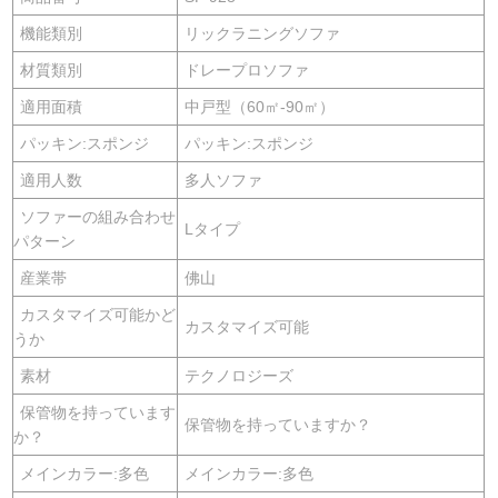
機能類別
リックラニングソファ
材質類別
ドレープロソファ
適用面積
中戸型（60㎡-90㎡）
パッキン:スポンジ
パッキン:スポンジ
適用人数
多人ソファ
ソファーの組み合わせ
Lタイプ
パターン
産業帯
佛山
カスタマイズ可能かど
カスタマイズ可能
うか
素材
テクノロジーズ
保管物を持っています
保管物を持っていますか？
か？
メインカラー:多色
メインカラー:多色