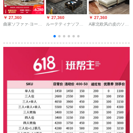
￥ 27,360
￥ 27,360
￥ 27,360
￥
曲家ソファァ·ヨーロ
ルーテティナソファ
A家北欧风の皮のソフ
ッパ式ソファ·ミニリ
ドレスアファ北欧风
ァァ·ド层の牛革の现
ビングファ·ドレ·ファ
の小さな家型ソファ
代简单なリビングス
·ファァァァ·メ·リ·ソ·
ァァァァァ现代シン
家具セト·ファ3人挂
ソ·フファ·ファァァ·
プロ家具灰2人挂け位
け台+中位+左gfei位
メ·メ·リ·ソファ
+1人挂けけ
1+2+gif（ゾウズォフ
ァ·オプロ）