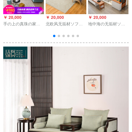
￥ 20,000
￥ 20,000
￥ 20,000
￥
手の上の真珠の家と
北欧风无垢材ソファ
地中海の无垢材ソフ
北欧风ドレピファ·木
现代小户型客间ドレ
ァの组み合わせは白
绵麻の角のソフファ
ピファァァ·セト赁贷
色现代全实木gifeのシ
の客间は简単に手の
住宅マン3人挂けソウ
ートで3人が挂けてい
ついたソウサァの组
ドァァァ4人+2人位
ます。角の小さい家
み合わせです。
+1人挂けけけ
型ソファは现代简略
で幅が広くて、まだ
无垢材ソファの组み
合わせです。冬と夏
の大気四人+gif【物持
ちタス】の组み合わ
せです。