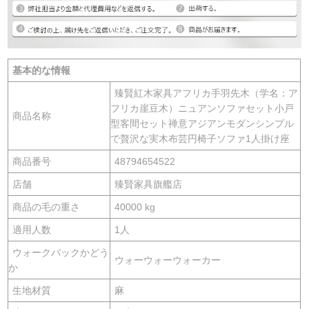
基本的な情報
臻賢紅木家具アフリカ手羽先木（学名：ア
フリカ崖豆木）ニュアンソファセット小戸
商品名称
型客間セット禅意アジアンモダンシンプル
で贅沢な実木布芸円椅子ソファ1人掛け座
商品番号
48794654522
店舗
臻賢家具旗艦店
商品の毛の重さ
40000 kg
適用人数
1人
ウォークバックかどう
ウォーウォーウォーカー
か
生地材質
麻