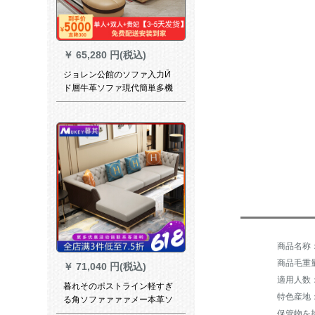
￥
65,280 円(税込)
ジョレン公館のソファ入力Ӣ
ド層牛革ソファ現代簡単多機
能の大部屋タイプロのグルー
プみあいと本革ソファァァァ
色備考
商品毛重量：
￥
71,040 円(税込)
適用人数
暮れそのポストライン軽すぎ
特色産地
る角ソファァァァメー本革ソ
ファァァァァァァ现代简约サ
保管物を