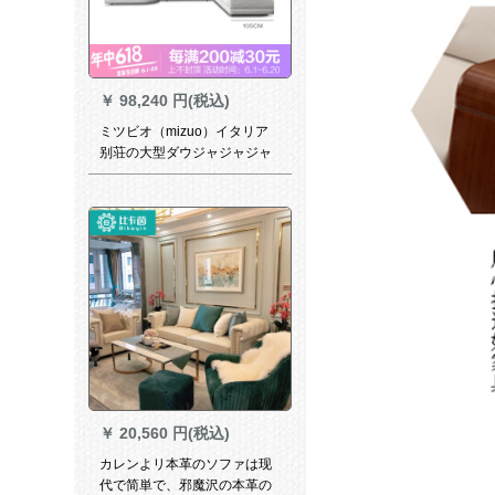
￥
98,240 円(税込)
ミツビオ（mizuo）イタリア
别荘の大型ダウジャジャジャ
ジャジャジャックスpsp ph-ポ
ライト现代軽奢简约ビジオ
￥
20,560 円(税込)
カレンよリ本革のソファは现
代で简単で、邪魔沢の本革の