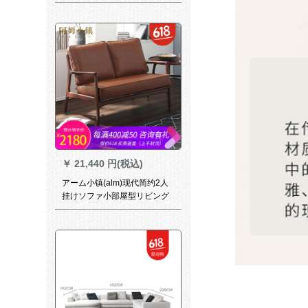
ア北欧風の大きさ戸型の現代
客間ドレインピュームムムム
ムムムムムムムムムムムムム
ムムムムムムムムムムムムム
ムム
￥
21,440 円(税込)
アーム小镇(alm)现代简约2人
挂けソファ小部屋型リビング
レザソファ·セート丸太北欧风
カジュアイスカーキ色2人挂け
位置