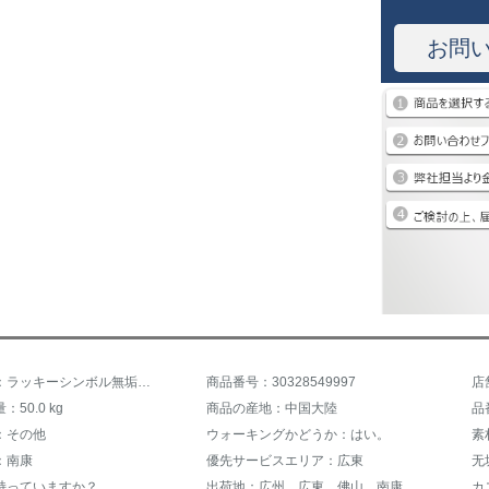
お問
商品名称：ラッキーシンボル無垢材ソファ客間収納ソファアジアンモダンン冬夏用冷暖貯蔵物回転角ドレーリビング家具回転角小戸型セットソファ胡桃色独立1人掛け
商品番号：30328549997
50.0 kg
商品の産地：中国大陸
品
：その他
ウォーキングかどうか：はい。
素
：南康
優先サービスエリア：広東
无
持っていますか？
出荷地：広州、広東、佛山、南康、江西
カ