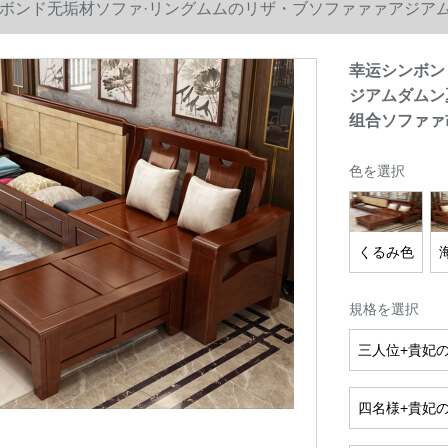
ボンド无垢材ソファ·リングムムのリザ・ブソファァァアジア
合ソファァ胡桃色独立1人挂け
幸运シンボン
ジアムダムン
组合ソファァ
色を選択
くるみ色
規格を選択
三人位+貴妃の
四名様+貴妃の