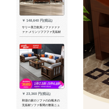
￥
148,640 円(税込)
サリー美兰欧风ソファァァァ
ァァ·メリンソフフファ无垢材
ソファ雕刻本皮ソファ大中小
型ル·ム·セファァ新式别荘ソフ
ァ1人挂け位置+1人挂け位置
+3人挂け位置
￥
23,360 円(税込)
和谐の家のソファの白蝋木の
无垢材ソファ客間の整装ニュ