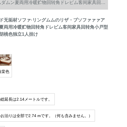
ムダムン夏両用冷暖贮物回转角ドレピム客间家具回转
ド无垢材ソファ·リングムムのリザ・ブソファァァア
夏両用冷暖贮物回转角ドレピム客间家具回转角小戸型
胡桃色独立1人挂け
海棠色
総延長は2.14メートルです。
お泊りは全部で2.74 mです。（何も含みません。）