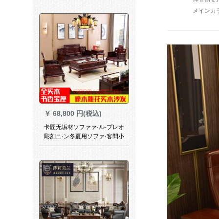
イズズ戸型リングセンス家具3
メインカ
人挂け+右gfeii长さささと3.15
メトル
￥
68,800 円(税込)
卡匠无垢材ソファァ·ル·プレオ
彫刻ニ·ン冬夏用ソファ·客間小
部屋型3人挂け家具1+1+3+大
小二茶