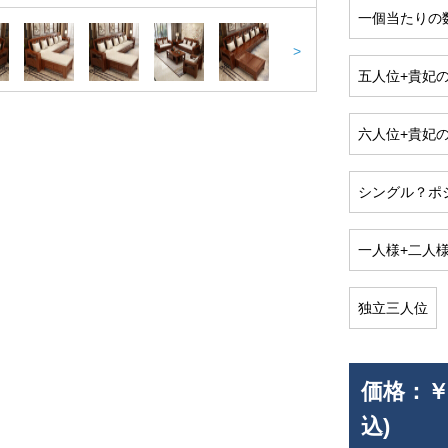
一個当たりの
>
五人位+貴妃
六人位+貴妃の
シングル？ポ
一人様+二人
独立三人位
価格：
￥
込)