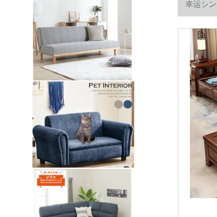
幸运シン
角小戸型组