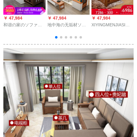
￥ 47,984
￥ 47,984
￥ 47,984
￥
和谐の家のソファの
地中海の无垢材ソフ
XIYINGMENJIASIソ
白蝋木の无垢材ソフ
ァの组み合わせは白
ファ无垢材ソファァ
ァ客間の整装ニュア
色现代全实木gifeのシ
ァァ现代ニュアロン
北欧風の大きさ戸型
ートで3人が挂けてい
引出しました布芸回
の現代客間ドレイン
ます。角の小さい家
転角リビング家具セ
+
ピュームムムムムム
型ソファは现代简略
ト6妃*2+単+茶箱4.34
ムムムムムムムムム
で幅が広くて、まだ
m
ムムムムムムムムム
无垢材ソファの组み
ムムムムムムムム
合わせです。冬と夏
の大気四人+gif【物持
ちタス】の组み合わ
せです。