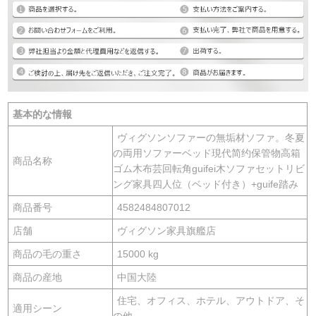
基本的な情報
ヴィグソンソファーの無垢材ソファ。冬夏
の両用ソファーベッド現代简约保管物高箱
商品名称
ゴム木布芸回転角guifei木ソファセットリビ
ング家具四人位（ベッド付き）+guife踏み
商品番号
4582484807012
店舗
ヴィグソン家具旗艦店
商品の毛の重さ
15000 kg
商品の産地
中国大陸
住宅、オフィス、ホテル、アウトドア、そ
適用シーン
の他