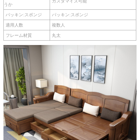
カスタマイズ可能
うか
パッキン:スポンジ
パッキン:スポンジ
適用人数
複数人
フレーム材質
丸太