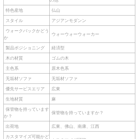
特色産地
仏山
スタイル
アジアンモダンン
ウォークバックかどう
ウォーウォーウォーカー
か
製品ポジショニング
経済型
木の材質
ゴムの木
主色系
原木色系
无垢材ソファ
无垢材ソファ
優先サービスエリア
広東
生地材質
麻
保管物を持っています
保管物を持っていますか？
か？
出荷地
広東、佛山、南康、江西
カスタマイズ可能かど