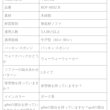
品番
BOF-8002 B
素材
木綿類
材質類別
無垢材ソファ
適用人数
3人掛け以上
適用面積
中戸型（60㎡-90㎡）
パッキン:スポンジ
パッキン:スポンジ
ウォークバックかどう
ウォーウォーウォーカー
か
ソファーの組み合わせ
Lタイプ
パターン
保管物を持っています
保管物を持っていますか？
か？
メインカラー
ダーク系
gifeiの寝台を持ってい
gifeiの寝台を持っていますか？guifの寝台
ますか？guifの寝台を