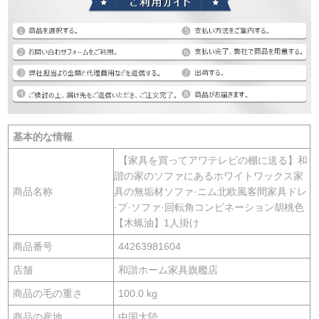
基本的な情報
【家具を買ってアワテレビの棚に送る】和
諧の家のソファにあるホワイトワックス家
商品名称
具の無垢材ソファ·ニム北欧風客間家具ドレ
·プ·ソファ·回転角コンビネーション胡桃色
【木蝋油】1人掛け
商品番号
44263981604
店舗
和諧ホーム家具旗艦店
商品の毛の重さ
100.0 kg
商品の産地
中国大陸