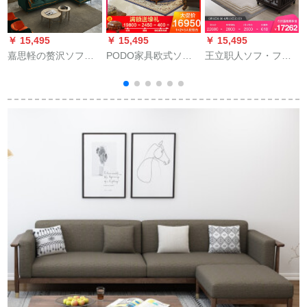
￥ 15,495
￥ 15,495
￥ 15,495
￥
嘉思軽の赘沢ソファ
PODO家具欧式ソフ
王立职人ソフ・ファ
北欧风ソファァァ·ド
ァ本革中の大型客間
ンニュソファ无垢材
レスト·ファァァァ·シ
セントロイドヴィテ
ソファァァ·ビリング
ンプル现代ソ—ズの
ィーティーティーテ
セ-ン中国风アジ・ア
ラテ—スソファ
ィーティーティージ
ンモダン禅意实木家
ッヴェジッティーテ
具ドレピルファウ軽
ィーティーティーテ
い赘沢简约别荘家具
ィージッソソウドフ
丸足ソフ01人挂け
ァゴッド層牛革ソウ
ドの実木彫刻ハネン
ドソード・ソウド・
ソウドの前にカーニ
バルを彫刻しまし
た。