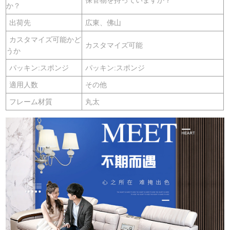
か？
出荷先
広東、佛山
カスタマイズ可能かど
カスタマイズ可能
うか
パッキン:スポンジ
パッキン:スポンジ
適用人数
その他
フレーム材質
丸太