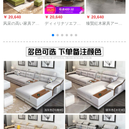
￥ 20,640
￥ 20,640
￥ 20,640
￥
风采の高い家具アメ
ディィリナソエファ
臻賢紅木家具アーレ
レオン本革ソファド
ポレット軽量高贵ソ
フ手羽先木
牛革回转角シンプ北
ファ·メアリカン本革
米风軽豪华グール古
ソソソファァ·リビン
复古古小户型ポスト
セの大きさと豪华家
ズ家具ニ・アジアン
具を3人で饰り付けま
具
レザ・ソウプ
した。