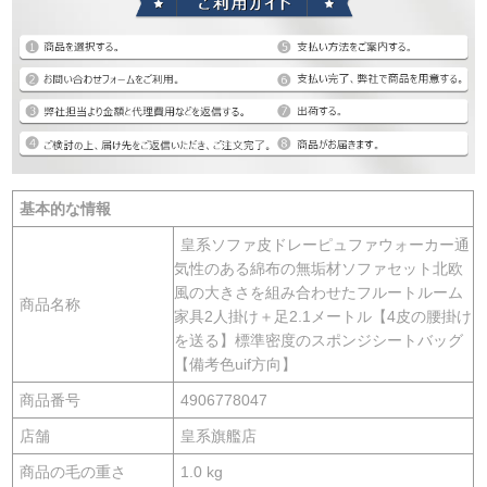
基本的な情報
皇系ソファ皮ドレーピュファウォーカー通
気性のある綿布の無垢材ソファセット北欧
風の大きさを組み合わせたフルートルーム
商品名称
家具2人掛け＋足2.1メートル【4皮の腰掛け
を送る】標準密度のスポンジシートバッグ
【備考色uif方向】
商品番号
4906778047
店舗
皇系旗艦店
商品の毛の重さ
1.0 kg