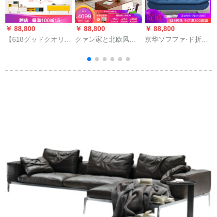
￥ 88,800
￥ 88,800
￥ 88,800
￥
【618グッドクオリテ
クァン家と北欧风皮
京华ソフファ·ド折ら
ィ】北欧風の真皮ソ
布ソファ3人挂け回転
れたたベベベ·ビズク
ファ客間の小型住宅
角ウォーカー収纳ソ
简易折られたたたみ
のセトは、現代のシ
ファ小型リビングス
み式ソファ多机能1人
ンプロのレザ・ソフ
家具102336リバース
挂け2人挂けけけけ3
ァとグループみ合わ
ピソファ
人挂け仮装受付ソフ
せて経済型家具を共
ァ青-木綿麻2人挂け
同で購入します。
1.5 m长さ