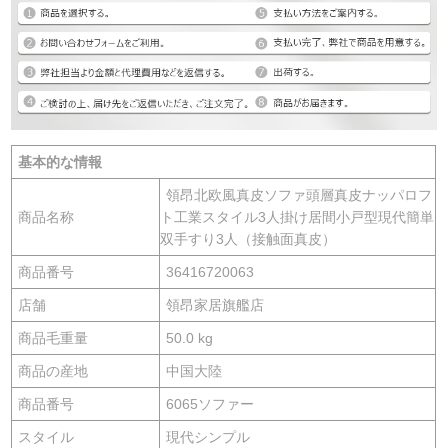
基本的な情報
領昂北欧風真皮ソファ頭層真皮ナッパロフ
商品名称
ト工業スタイル3人掛け居間小戸型現代簡単
双手すり3人（接触面真皮）
商品番号
36416720063
店舗
領昂家居旗艦店
商品毛重量
50.0 kg
商品の産地
中国大陸
商品番号
6065ソファー
スタイル
現代シンプル