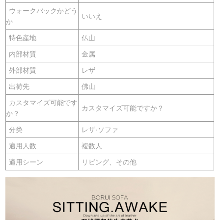
ウォークバックかどう
いいえ
か
特色産地
仏山
内部材質
金属
外部材質
レザ
出荷先
佛山
カスタマイズ可能です
カスタマイズ可能ですか？
か？
分类
レザ·ソファ
適用人数
複数人
適用シーン
リビング、その他