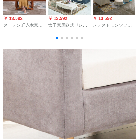
￥ 13,592
￥ 13,592
￥ 13,592
￥
スーテン町赤木家具
太子家居欧式ドレー
メデストモンソファ
アフリカナシ(学名:ハ
プロソファの大きさ
ァァのセトリングは
リネズミ紫檀)無垢材
の家型リング家具を
简単です。2人でかけ
ソファァ皇冠椅子椅
セットライトした木
ます。3人掛けます。
子椅子セストン1人挂
彫りソファS-2276[A
軽くて豪华なアメリ
け
款青]1+3+右妃ソファ
カ式の本革ソファの
セは1+2+3タイプの
911です。3人掛けま
す。