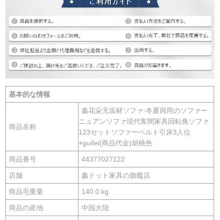
基本的な情報
鑫花朵无垢材ソファ·冬夏両用のソファー
ニュアンソファ現代客間家具回転角ソファ
商品名称
123セットソファーベルト引床3人位
+guifei(商品代金)胡桃色
商品番号
44377027122
店舗
鑫ドット家具の旗艦店
商品毛重量
140.0 kg
商品の産地
中国大陸