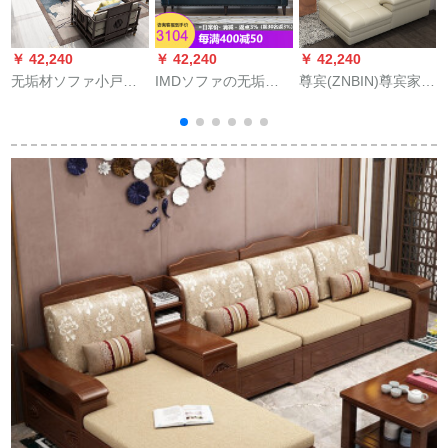
￥ 42,240
￥ 42,240
￥ 42,240
￥
无垢材ソファ小戸型
IMDソファの无垢材
尊宾(ZNBIN)尊宾家居
简约现代ニ・アジュ
ソファァ·メシリカ式
简约现代レザソファ
アン1人挂け2人挂け
ドレプロプロプロ·フ
ァァ客間回転角層本
茶数ドレピジュファ
ァル小戸型リビ·リン
革ソファ家具660国産
ァグループみ合わわ
グのナノテムのナノ
中厚ダンバーポジプ
わ軽奢客間会所板房
ロジ·布をシンゲルで
シン+gif ei左
别荘禅意茶何家具全
3人挂けてきました。
屋カステラ写色板