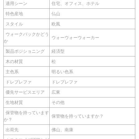
適用シーン
住宅、オフィス、ホテル
特色産地
仏山
スタイル
欧風
ウォークバックかどう
ウォーウォーウォーカー
か
製品ポジショニング
経済型
木の材質
松
主色系
明るい色系
ドレプレファ
ドレプレファ
優先サービスエリア
広東
生地材質
その他
保管物を持っています
保管物を持っていますか？
か？
出荷先
佛山、南康