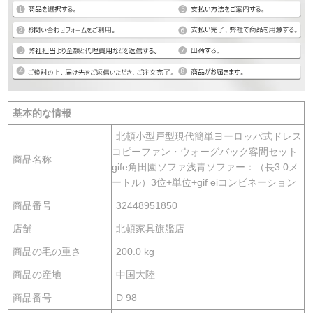
基本的な情報
北頓小型戸型現代簡単ヨーロッパ式ドレス
コピーファン・ウォーグバック客間セット
商品名称
gife角田園ソファ浅青ソファー：（長3.0メ
ートル）3位+単位+gif eiコンビネーション
商品番号
32448951850
店舗
北頓家具旗艦店
商品の毛の重さ
200.0 kg
商品の産地
中国大陸
商品番号
D 98