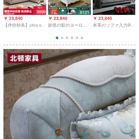
￥ 23,840
￥ 23,840
￥ 23,840
￥
【伴价秒杀】chrs sof
妖怪の影のヨーロッ
本革のソファ入力Ӣド
ァの本革のソファァ
パ風のソファの整頓
层牛革客间の小戸型
のӢド层牛革现代简单
客間の簡単なヨ－ロ
整頓北欧风3人挂けシ
的なリビグソンソン
ップ·ロップファァの
ート直列4人挂けの皮
ソンファァの小戸型
実の木の頭の階の牛
ソファ3人挂け位置
の组み合わせの回転
皮のソファは現代で
【超繊皮】
角1082【浅色3人挂
は簡単に客間の曲が
けシーベルト-右足に
角のソファァ【入力
7-15日以内】
の本革】の両手の1人
は位をかけます。