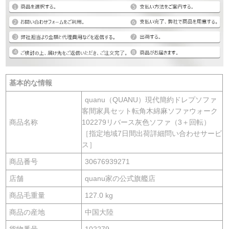
基本的な情報
quanu（QUANU）現代簡約ドレプソファ
客間家具セット転角木綿麻ソファウォーク
商品名称
102279リバース灰色ソファ（3＋回転）
［指定地域7日間出荷詳細問い合わせサービ
ス］
商品番号
30676939271
店舗
quanu家の公式旗艦店
商品毛重量
127.0 kg
商品の産地
中国大陸
貨物番号
102279