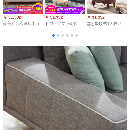
￥ 31,992
￥ 31,992
￥ 31,992
￥
豪美亜北欧风实木ins
ドワナソファ现代北
堂と聚欧式1人挂け椅
风123ソファァァァ·
欧风小户型客间三人
子バールコーニレジ
セト小戸型ウォーカ
挂けシテルテルピフ
ャとアアアアメカリ
ーテ-ジ·プレテップテ
ァ·ドドド·ド·ド·ド·ド
カ本革タイガ1719酒
ッププ
·ド·S 007（足送り）
赤/超繊皮料[YP 02-1
c]2人挂け位
+