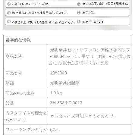
基本的な情報
光明家具セットソファロシア楡木客間ソフ
商品名称
ァ3803セット1：手すり（1個）+2人掛け位
置+1人掛け位置+手すり数+長居
商品番号
1083043
店舗
光明家具旗艦店
商品の毛の重さ
1.0 kg
品番
ZH-858-KT-0013
カスタマイズ可能かど
カスタマイズ可能かどうか:いいえ
うか:いいえ
ウォーキングかどうか
はい。