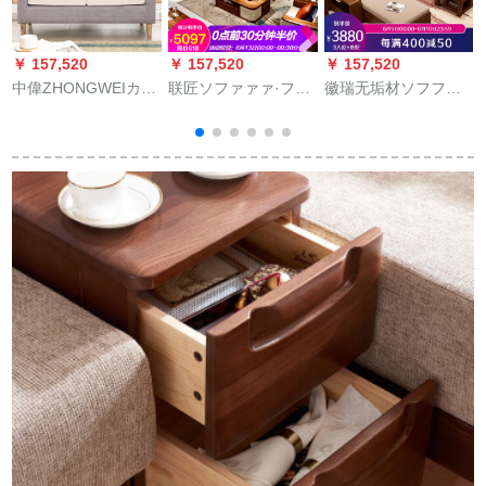
￥ 157,520
￥ 157,520
￥ 157,520
￥
中偉ZHONGWEIカー
联匠ソファァァ·フフ
徽瑞无垢材ソフファ
ジュアルソファシン
フ无垢材ソファァァ
ンニムソフティー冬
プァァァ小型北欧風
ァ·リングには中国式
夏両用回転角gifソフ
ソファ
ソファ全木制経済型
フフフファァ收纳物
1+2+3セテの家具が
ソフフフフ家具四人
あります。
位+gife位+両手り1人
挂け位置胡桃色4人+if
カーストマイズ