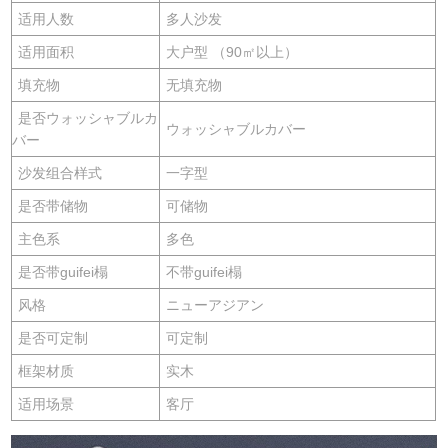
适用人数
多人沙发
适用面积
大户型 （90㎡以上）
填充物
无填充物
是否ウォッシャブルカ
ウォッシャブルカバー
バー
沙发组合样式
一字型
是否带储物
可储物
主色系
多色
是否带guifei榻
不带guifei榻
风格
ニューアジアン
是否可定制
可定制
框架材质
实木
适用场景
客厅