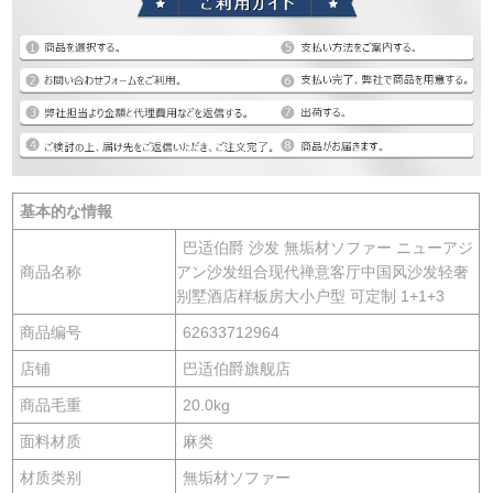
基本的な情報
巴适伯爵 沙发 無垢材ソファー ニューアジ
商品名称
アン沙发组合现代禅意客厅中国风沙发轻奢
别墅酒店样板房大小户型 可定制 1+1+3
商品编号
62633712964
店铺
巴适伯爵旗舰店
商品毛重
20.0kg
面料材质
麻类
材质类别
無垢材ソファー