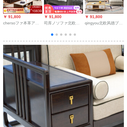
￥ 91,800
￥ 91,800
￥ 91,800
￥
chersoファ本革アメ
司库ノソファ北欧风
qingyou北欧风德プロ
c
リカ式ソファ小型リ
ドレプロソフ3人挂け
ソファの组み合わせ
ビングーァ1+3セトリ
けけけけけけけけけ
现代简约客间セトラ
ビグ家具都市5259
けウォククククク小
ックトラックトラッ
30-60日间出荷しま
戸型ラテテテテ3人挂
クトラックトラック
す。
け位
トラックトラックの
家具木绵麻布-3人挂
け位置(2.1 m)アープ
トラックトラックト
ラックスペアカラー