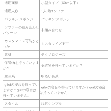
適用面積
小型タイプ（60㎡以下）
適用人数
1人掛けソファ
パッキン:スポンジ
パッキン:スポンジ
ソファーの組み合わせ
非組み合わせ
パターン
カスタマイズ可能かど
カスタマイズ不可
うか
素材
テクノロジーズ
保管物を持っています
保管物を持っていますか？
か？
主色系
明るい色系
gifeiの寝台を持ってい
gifeiの寝台を持っていますか？guifの寝台
ますか？guifの寝台は
は持っていません。
持っていません。
スタイル
現代シンプル