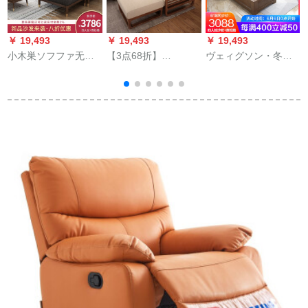
￥ 19,493
￥ 19,493
￥ 19,493
￥
小木巣ソフファ无垢
【3点68折】
ヴェィグソン・冬夏
材ソフフファドフフ
munisidanソファの無
両用无垢材ソファ组
フファァァンボムソ
垢材ソフファドフフ
み合わせ现代简约贮
フファァァァァァリ
ァァァァァァァァァ
蔵物高箱ゴム転角ウ
ビンに白い木を诘め
ァァァァァァァァァ
ウォーカーカー・カ
た北欧风ソファァに
ァァァァァァァァァ
ルバー・ソリッド家
軽い4人位+グーフに
ァァァァァン家具1人
具4人+gife
激突（全实木）
掛け+4人掛け+足【ホ
ワトワワワワワック
ス入力】