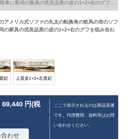
单に客间の家具の优良品质の皮の1+2+右のグフを
のアメリカ式ソファの丸太の転换角の欧风の布のソフ
间の家具の优良品质の皮の1+2+右のグフを组み合わ
右貴妃
上質皮1+2+左貴妃
 69,440 円(税
ここで表示されるのは商品原価
です。代理費用、送料等はお問
い合わせください。
い合わせ