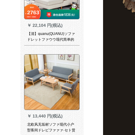
￥
22,104 円(税込)
【清】quanu(QUANU)ソファ
ドレットファウウ现代简单的
小型ソリフファビィにドレス
アップしました。ファウスト
の组み合わせで
す。。。。。。。。。。。。。。。。。。。。。。。。。。。。
￥
13,440 円(税込)
北欧风无垢材ソファ现代小户
型客间ドレピファァァ·セト赁