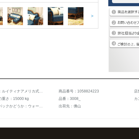
>
商品名称：ルイティナアメリカ式ソファ丸太の回転角欧式皮布ソファシンプルなリビングセット家具の上質な皮1+2+右グリフ
商品番号：1058824223
店
重さ：15000 kg
品番：3008_
ウォークバックかどうか：ウォーウォーウォーカー
出荷先：佛山