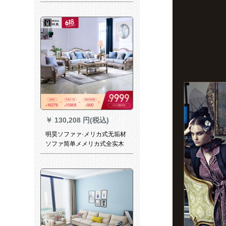
贷住宅マン3人挂けソウドァァ
ァ4人+2人位+1人挂けけけ
￥
130,208 円(税込)
明昊ソファァ·メリカ式无垢材
ソファ简单メメリカ式全实木
德レプロファ123セトリング
家具欧式小型家型现代ソファ
ァ·皮芸客间セ