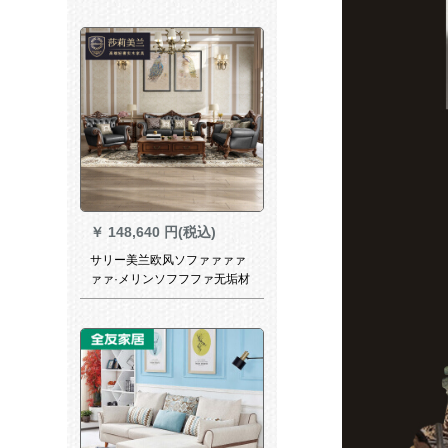
テテテテ3人挂け位
￥
148,640 円(税込)
サリー美兰欧风ソファァァァ
ァァ·メリンソフフファ无垢材
ソファ雕刻本皮ソファ大中小
型ル·ム·セファァ新式别荘ソフ
ァ1人挂け位置+1人挂け位置
+3人挂け位置