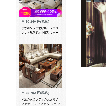
￥
10,240 円(税込)
オウホソファ北欧风ドレプロ
ソファ现代简约小家型ウォー
ウォーウォーウォーウォーカ
ーカーカーリング家具1人挂け
2人セトファ豪华で快适なラテ
ックスモデ
￥
88,792 円(税込)
和楽の家のソファの无垢材ソ
ファァ·ド·レプファ·ソ·ファ·ソ