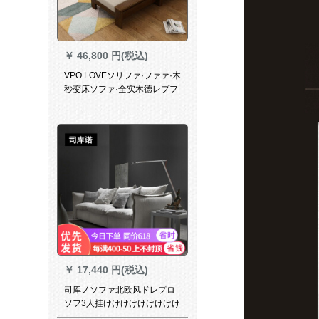
￥
46,800 円(税込)
VPO LOVEソリファ·ファァ·木
秒变床ソファ·全实木德レプフ
フファ·ファニ·ニィ·グール·プ
ロフフフフ家具四人位+グーフ
+物置きサドモス
￥
17,440 円(税込)
司库ノソファ北欧风ドレプロ
ソフ3人挂けけけけけけけけけ
けけウォククククク小戸型ラ