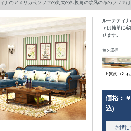
ィナのアメリカ式ソファの丸太の転换角の欧风の布のソファは简
ます。
ルーテティナ
ァは简单に客
せます。
色を選択
上質皮1+2+
価格：
￥
込)
お問