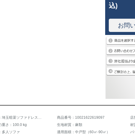
込)
お問
商品名称：埼玉暗渠ソファドレスファ北欧風ソファ科学技術布ソファ北欧風客間整頓小型戸型セットウォークケースケース簡単現代家具客間ソファ家具客間家具ゴムモデル（科学技術布）2人掛位＋2人掛位＋足（3.3メートル）
商品番号：10021622619097
店
さ：100.0 kg
生地材質：麻類
材
：多人ソファ
適用面積：中戸型（60㎡-90㎡）
パ