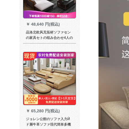
￥
48,640 円(税込)
品洛北欧风无垢材ソファセン
の家具セトの组み合わせ4人の
ホワイイトワクのソファ8205
彼の4人の位+足を踏みます。
￥
65,280 円(税込)
ジョレン公館のソファ入力Ӣ
ド層牛革ソファ現代簡単多機