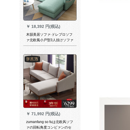
￥
18,392 円(税込)
木韻美居ソファ·ドレプロソフ
ァ北欧風小戸型3人挂けソファ
日本式回転角组み合わせソル
ト·ファウ20ソファ
￥
71,992 円(税込)
zumanfang so fuは北欧风ソフ
ァの回転角度コンビァンのセ