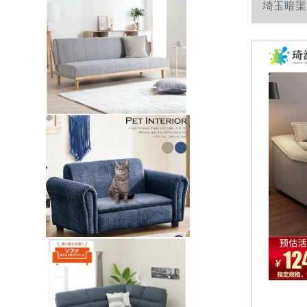
埼玉暗渠
家具客間家