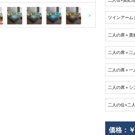
二人位+貴妃位
>
ツインアームシ
二人の席＋貴妃
二人の席＋二
二人の席＋一
二人の席＋シ
二人の位+二人
価格：
￥