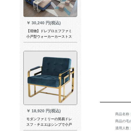
￥
30,240 円(税込)
【現物】ドレプロエフファミ
小戸型ウォーカーカーストス
ト現代簡単簡単簡単なソフフ
ァビビィ多機能カーバー家庭
用ソファ空色+潤紅四点セト
【進級版】
￥
18,920 円(税込)
モダンファミリーの简易ドレ
商品の毛の重
スフ・チエエはシンプで小戸
適用人数
塔の怠け者用のシーベルトは