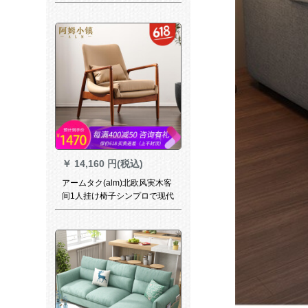
能の大部屋タイプロのグルー
プみあいと本革ソファァァァ
色備考
￥
14,160 円(税込)
アームタク(alm)北欧风実木客
间1人挂け椅子シンプロで现代
のリトルコニビズク椅子小麦
色