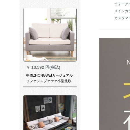
カーストカーラである。1人掛
けの席（700長x 750幅x 800
メインカ
高mm）
￥
13,592 円(税込)
中偉ZHONGWEIカージュアル
ソファシンプァァァ小型北欧
風ソファ