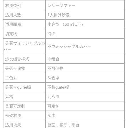
材质类别
レザーソファー
适用人数
1人掛け沙发
适用面积
小户型 （60㎡以下）
填充物
海绵
是否ウォッシャブルカ
不ウォッシャブルカバー
バー
沙发组合样式
非组合
是否带储物
不可储物
主色系
深色系
是否带guifei榻
不带guifei榻
风格
北欧風
是否可定制
可定制
框架材质
实木
适用场景
卧室，客厅，阳台