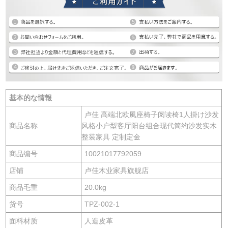
基本的な情報
卢佳 高端北欧風座椅子阅读椅1人掛け沙发
商品名称
风格小户型客厅阳台组合现代简约沙发实木
整装家具 定制定金
商品编号
10021017792059
店铺
卢佳木业家具旗舰店
商品毛重
20.0kg
货号
TPZ-002-1
面料材质
人造皮革