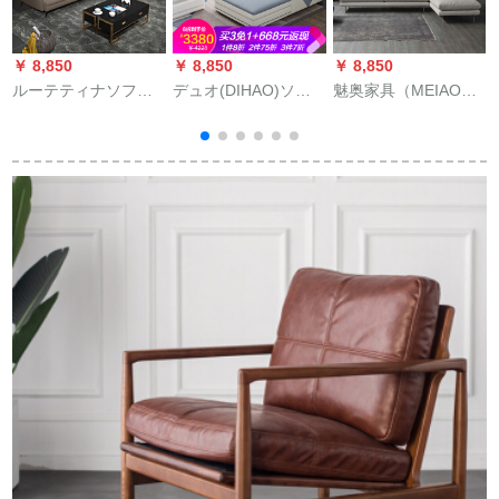
￥ 8,850
￥ 8,850
￥ 8,850
￥
ルーテティナソファ
デュオ(DIHAO)ソフ
魅奥家具（MEIAO）
X
ドレスアファ北欧风
ティファドレプリビ
北欧風ドレスファ現
の小さな家型ソファ
家具の近代的なシン
代簡単客間に小さな
ァァァァァ现代シン
プロプロプロプロプ
家型を整えました。
プロ家具灰2人挂け位
ロプロプロプロプロ
ウォーウォーミング
+1人挂けけ
の部屋のサイズズを
ルアルバソーファ深
组み合わせた北欧ス
さ家具3人挂け＋グー
タイルのソウプププ
リフ（315 cm）羽毛
85
クジやラテックスコ
ーナー。