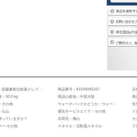
商品名称：凱蒙豪創北欧風ドレプロファコンボウォークリビング家具小戸型ソファ回転角3人掛け位置布ソファ8008-ラテックスタイプ3人掛け位置+グーフィー位/2.8メートル
商品番号：43330095167
30.0 kg
商品の産地：中国大陸
商
：その他
ウォークバックかどうか：ウォーウォーウォーカー
生
：仏山
優先サービスエリア：その他
ド
持っていますか？
出荷先：佛山
ラー:その他
スタイル：北欧風スタイル
フ