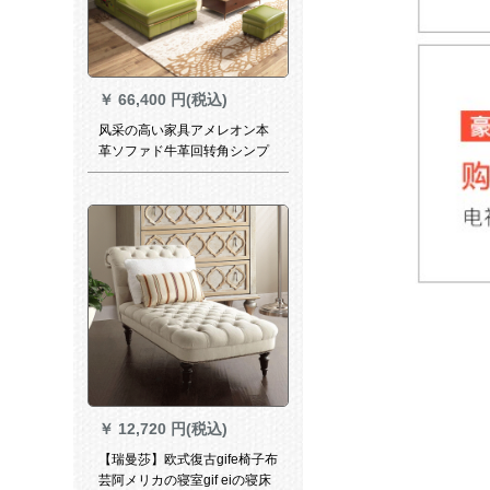
￥
66,400 円(税込)
风采の高い家具アメレオン本
革ソファド牛革回转角シンプ
北米风軽豪华グール古复古古
小户型ポストズ家具ニ・アジ
アンレザ・ソウプ
￥
12,720 円(税込)
【瑞曼莎】欧式復古gife椅子布
芸阿メリカの寝室gif eiの寝床