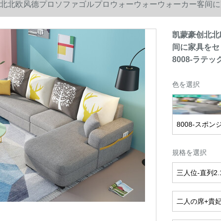
北北欧风德プロソファゴルプロウォーウォーウォーカー客间に
008-ラテックス3人で挂けます。
凯蒙豪创北北
间に家具をセ
8008-ラテ
色を選択
8008-スポン
規格を選択
三人位-直列2
二人の席+貴妃