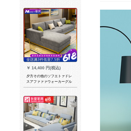
(色备考)
￥
14,400 円(税込)
夕方その他のソフエトァドレ
スアファァァウォーカーグル
ープみあわせせせせせせてく
れませんか？リビズのラテッ
クスのソフティーの高级軽豪
华家具L型の角1+2+3のメジャ
ーメジャー1