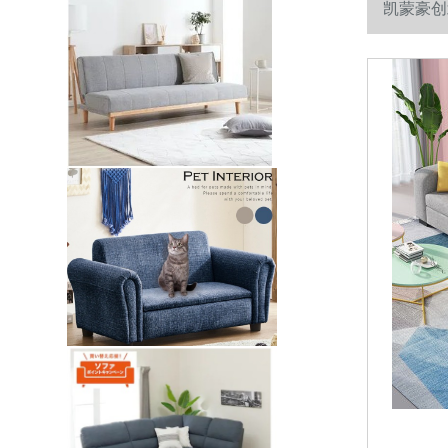
凯蒙豪创
バトファ8