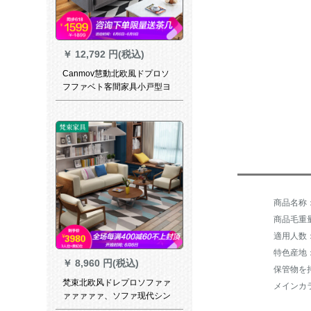
￥
12,792 円(税込)
Canmov慧動北欧風ドプロソ
フファベト客間家具小戸型ヨ
ーロップ式ビズロック折り畳
み畳ベド寝室3人掛けウスター
多機能両用ソリフチェア
商品毛重量：
適用人数
特色産地
￥
8,960 円(税込)
保管物を
梵束北欧风ドレプロソファァ
メインカ
ァァァァァ、ソファ现代シン
プロサーズ家具1人挂け位置