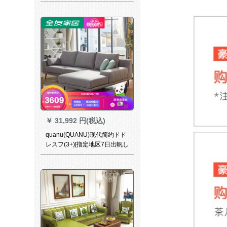
けソファァに足を置くDN-S
008
￥
31,992 円(税込)
quanu(QUANU)现代简约ドド
レスフ(3+)[指定地区7日出帆し
ます。お问い合わせください
ませませませませませ。]