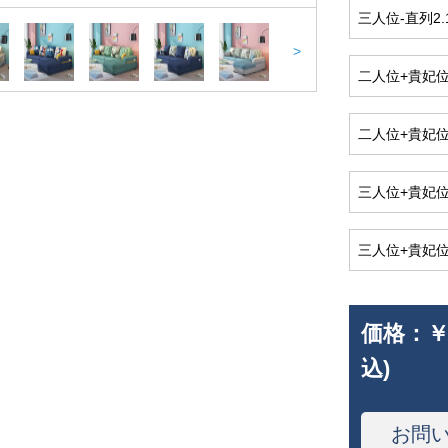
三人位-直列2
>
二人位+貴妃位
二人位+貴妃位/
三人位+貴妃位/
三人位+貴妃位/2
価格：
￥
込)
お問