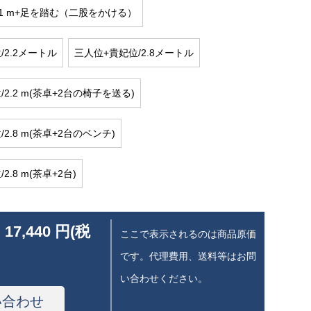
.1 m+足を踏む（二股をかける）
/2.2メートル
三人位+貴妃位/2.8メートル
2.2 m(茶卓+2台の椅子を送る)
2.8 m(茶卓+2台のベンチ)
.8 m(茶卓+2台)
 17,440 円(税
ここで表示されるのは商品原価
です。代理費用、送料等はお問
い合わせください。
い合わせ