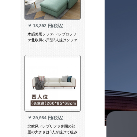
￥
18,392 円(税込)
木韻美居ソファ·ドレプロソフ
ァ北欧風小戸型3人挂けソファ
日本式回転角组み合わせソル
ト·ファウ20ソファ
￥
39,984 円(税込)
北欧风ドレプリファ客間の部
屋の大きさは3人が挂けて组み