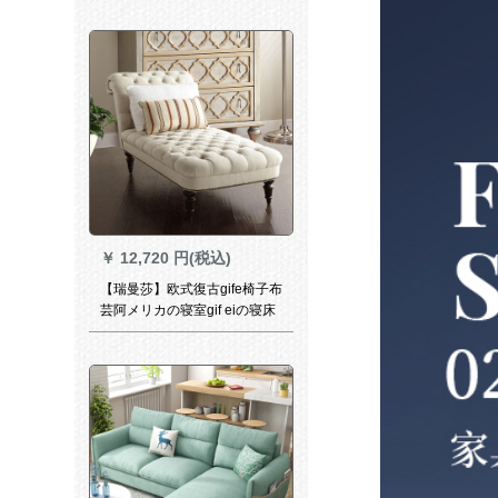
gufei(灰色の皮)は写真の方向
に出ます。
￥
12,720 円(税込)
【瑞曼莎】欧式復古gife椅子布
芸阿メリカの寝室gif eiの寝床
美人プリングルーニビズデキ
ッのレジカの寝室gifソリフの
小戸型ギフベトの畳型の畳型
の色170 cm