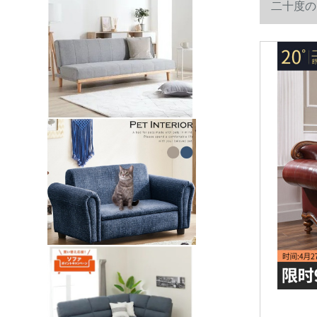
二十度の
挂け位】