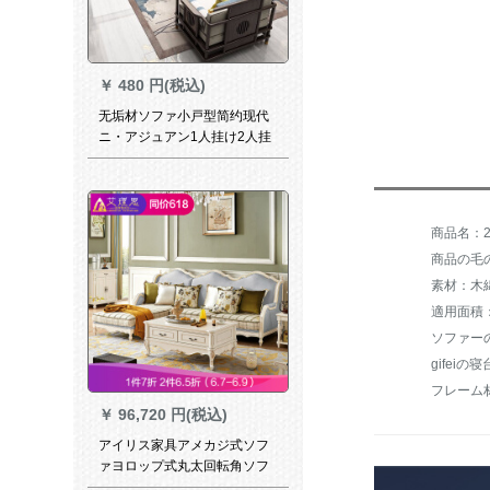
￥
480 円(税込)
无垢材ソファ小戸型简约现代
ニ・アジュアン1人挂け2人挂
け茶数ドレピジュファァグル
ープみ合わわわ軽奢客間会所
板房别荘禅意茶何家具全屋カ
ステラ写色板
商品名：2
商品の毛の重
素材：木
適用面積
フレーム
￥
96,720 円(税込)
アイリス家具アメカジ式ソフ
ァヨロップ式丸太回転角ソフ
ァミニ戸型ソファァァ3+左