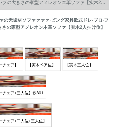
セ·プの大きさの家型アメレオン本革ソファ【实木2人
ァの无垢材ソファァァァ·ビング家具欧式ドレ·プロ·フ
大きさの家型アメレオン本革ソファ【实木2人挂け位】
ーチェア】_
【実木ペア位】_
【実木三人位】_
チェア+三人位】铁801
ーチェア+二人位+三人位】_