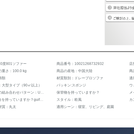
0度801ソファー
商品番号：10021268732932
店
さ：100.0 kg
商品の産地：中国大陸
商
綿類
材質類別：ドレープロソファ
適
：大型タイプ（90㎡以上）
パッキン:スポンジ
ソファーの組み合わせパターン：Uタイプ
保管物を持っていますか？
メ
gifeiの寝台を持っていますか？guifの寝台は持っていません。
スタイル：欧風
材質：丸太
適用シーン：寝室、リビング、庭園