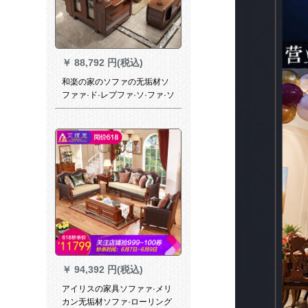
￥
88,792 円(税込)
和楽の家のソファの无垢材ソ
ファァ·ド·レプファ·ソ·ファ·ソ
ファ·ソファ·ソ·ファァァのリ
ビングセ·ンァ·ンフーのソファ
1+2+3セトのギフスの角のリ
ビグ·ル·ル·ル·ル
￥
94,392 円(税込)
アイリスの家具ソファァ·メリ
カン无垢材ソファ·ローリング