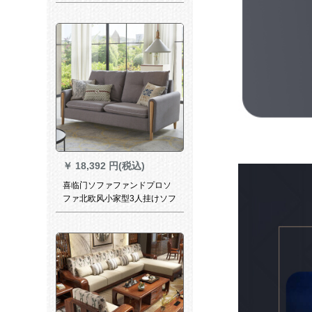
合わせます。韩式日本式现代
简单オシは4人で260*85*68で
す。
￥
18,392 円(税込)
喜临门ソファファンドプロソ
ファ北欧风小家型3人挂けソフ
ァァァ