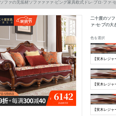
ソファの无垢材ソファァァァ·ビング家具欧式ドレ·プロ·ファ·
二十度のソフ
ァ·セ·プの
色を選択
【実木レジャ
【実木レジャー
【実木レジャ