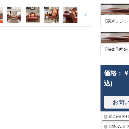
>
【実木レジャ
【前売予約金
価格：
￥
込)
お問