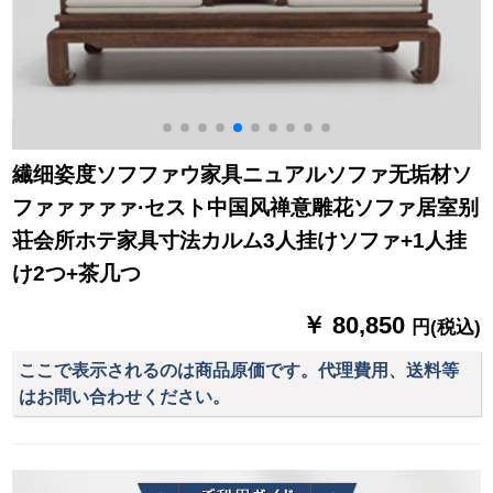
繊细姿度ソフファウ家具ニュアルソファ无垢材ソ
ファァァァァ·セスト中国风禅意雕花ソファ居室别
荘会所ホテ家具寸法カルム3人挂けソファ+1人挂
け2つ+茶几つ
￥ 80,850
円(税込)
ここで表示されるのは商品原価です。代理費用、送料等
はお問い合わせください。