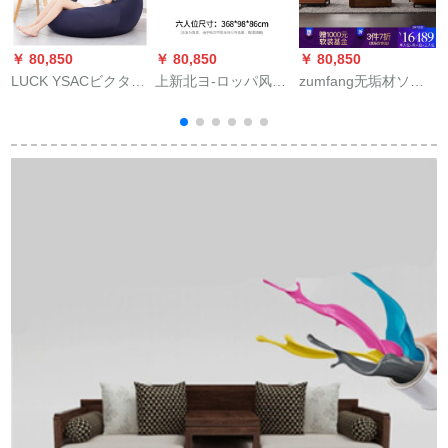
￥ 80,850
￥ 80,850
￥ 80,850
￥
LUCK YSACビクター
上新北ヨ-ロッパ风の
zumfang无垢材ソフ
ズック豆袋1人挂けカ
本革のソファドの牛
ァァ木造家具ソファ
ジュア畳椅子创意无
革の组み合わせで
ァァ·ビングには、胡
印日本の小さな部屋
す。小さなタイプの3
桃木イタリアン风ソ
型ベロンダイビルの
人が居間をかける。
ファ1317人挂け台+2
小ささなソファ60*90
现代简単で
人挂け位+3人挂け台
cm小ささなQ弾梨巣
す。。。。。。。。。。。。。。。。。。。
入力胡桃木
豆袋の紺色