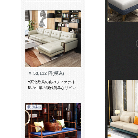
雕刻Ӣド牛革ソファァ欧州式
ニムククリングリングリング
リングのペンション家具ホテ
リングのファック+ファルコン
の色
￥
53,112 円(税込)
A家北欧风の皮のソファァ·ド
层の牛革の现代简单なリビン
グス家具セト·ファ3人挂け台
+中位+左gfei位