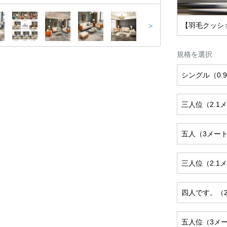
【羽毛クッシ
>
規格を選択
シングル（0.
三人位（2.1
五人（3メー
三人位（2.1
四人です。（
五人位（3メ