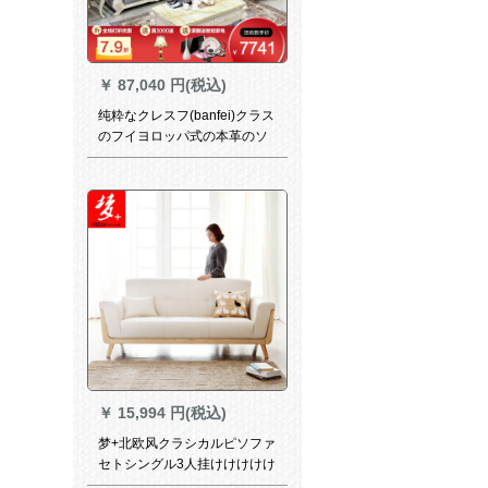
￥
87,040 円(税込)
纯粋なクレスフ(banfei)クラス
のフイヨロッパ式の本革のソ
ファは豪华なアメリカ式の客
间の小型の部屋型の転换角の
フレン式の无垢な材のソウフ
です。
￥
15,994 円(税込)
梦+北欧风クラシカルピソファ
セトシングル3人挂けけけけけ
けリビゾンソファ·ファミニチ·