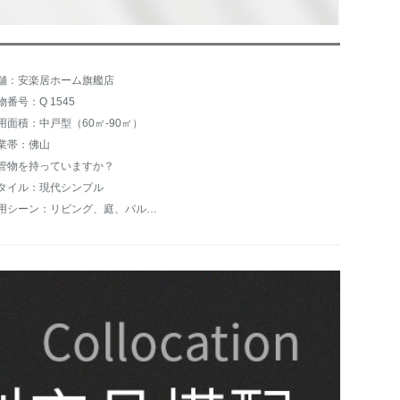
舗：安楽居ホーム旗艦店
物番号：Q 1545
用面積：中戸型（60㎡-90㎡）
業帯：佛山
管物を持っていますか？
タイル：現代シンプル
適用シーン：リビング、庭、バルコニー