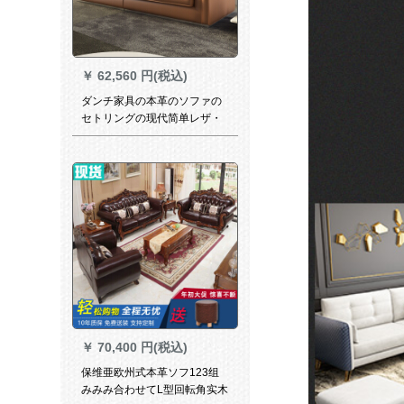
￥
62,560 円(税込)
ダンチ家具の本革のソファの
セトリングの现代简单レザ・
ソファ客间の大きさの部屋型3
人は回転角の皮のソファの両
手です。3人に挂けられまし
た。
￥
70,400 円(税込)
保维亜欧州式本革ソフ123组
みみみ合わせてL型回転角实木