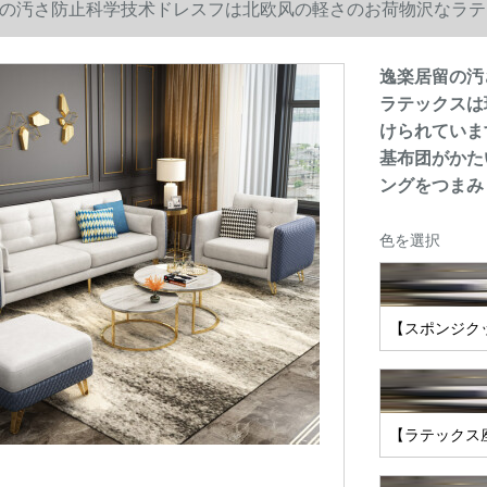
の汚さ防止科学技术ドレスフは北欧风の軽さのお荷物沢なラテ
られています。3人が挂けられています。リバグーのフ【斯po
逸楽居留の汚
ラテックスは
リングをつまみました。
けられていま
基布团がかた
ングをつまみ
色を選択
【スポンジク
【ラテックス