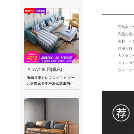
ム·ダシンプロプロ·フュージョ
ン日本式无垢材ソフプ·ファゴ
ット1家具
商品名：逸楽
商品の毛の
素材：テ
適用人数
メインカ
￥
37,440 円(税込)
澜煩世家ドレプロソファ·グー
ル客間家具地中海欧式田園小
戸型ソファ