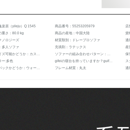
居（yileju）Q 1545
商品番号：55253205979
店
重さ：80.0 kg
商品の産地：中国大陸
貨
クノロジーズ
材質類別：ドレープロソファ
適
：多人ソファ
充填剤：ラテックス
産
カスタマイズ可能かどうか：カスタマイズ可能
ソファーの組み合わせパターン：一文字型
保
ラー:多色
gifeiの寝台を持っていますか？guifの寝台は持っていません。
ス
ウォークバックかどうか：ウォーウォーウォーカー
フレーム材質：丸太