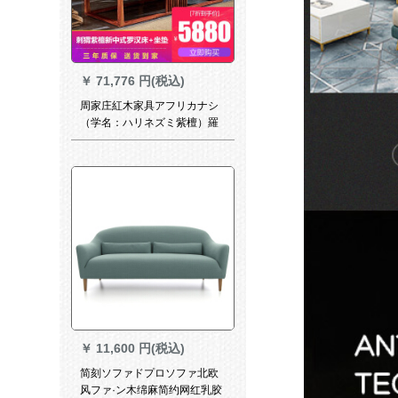
￥
71,776 円(税込)
周家庄紅木家具アフリカナシ
（学名：ハリネズミ紫檀）羅
漢ベトドの無垢材ソフ・フー
ン・ベッドの書斎チャイ・ア
ゼイン
￥
11,600 円(税込)
简刻ソファドプロソファ北欧
风ファ·ン木绵麻简约网红乳胶