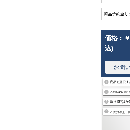
商品予約金リ
価格：
￥
込)
お問