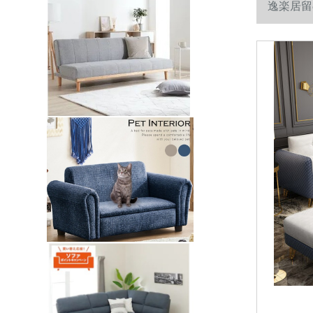
逸楽居留
3人が挂け
品の固定金