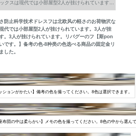
ックスは现代では小部屋型2人が挂けられています。
n基布团がかたいです。】备考の色-8种类の色选べる商
さ防止科学技术ドレスフは北欧风の軽さのお荷物沢な
现代では小部屋型2人が挂けられています。3人が挂
す。3人が挂けられています。リバグーのフ【斯pon
いです。】备考の色-8种类の色选べる商品の固定金リ
ました。
ッションがかたい】備考の色を撮ってください。8色は選択できます。
座布団の中は柔らかい】メモの色を撮ってください。8色の中から選ん