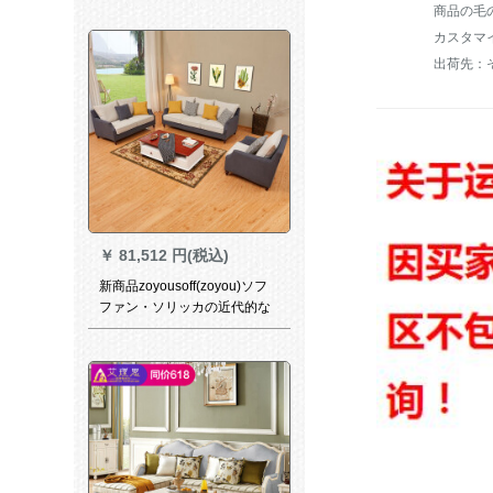
商品の毛の
ロフフフフ家具四人位+グーフ
+物置きサドモス
出荷先：
￥
81,512 円(税込)
新商品zoyousoff(zoyou)ソフ
ファン・ソリッカの近代的な
シチプロセイズスの家型ソフ
エムの半解体无垢材ソウコン
ビネン