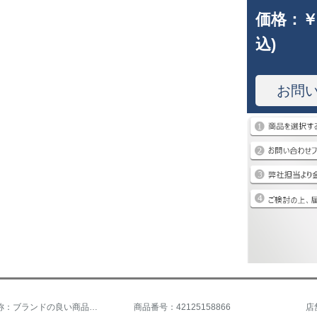
価格：
￥
込)
お問
商品の名称：ブランドの良い商品北欧風ソファinsネットの赤い仕事部屋の布芸の鉄の芸のシンプルで現代風の小さい家型の客間の組合せの4灰色の単三ソファーのお茶何大1人が掛けます。
商品番号：42125158866
店