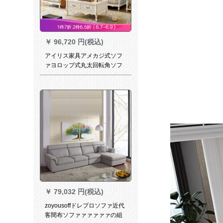
￥
96,720 円(税込)
アイリス家具アメカジ式ソフ
ァヨロップ式丸太回転角ソフ
ァミニ戸型ソファァァ3+左
gufei(灰色の皮)は写真の方向
に出ます。
￥
79,032 円(税込)
zoyousoffドレプロソファ近代
客間布ソファァァァァァの組