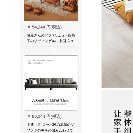
￥
54,240 円(税込)
藤屋さんのソファ5点セト籐椅
子のリヴィンゲルに中国式の
カジュアジップ家具5点セジッ
トのソファ
￥
80,144 円(税込)
上新北ヨ-ロッパ风の本革のソ
ファドの牛革の组み合わせで