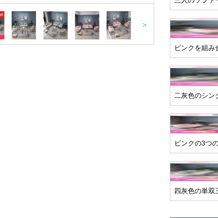
三人のソファ
>
ピンクを組み
二灰色のシン
ピンクの3つ
四灰色の単双