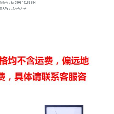
番号：fg 586849183884
用人数：組み合わせ