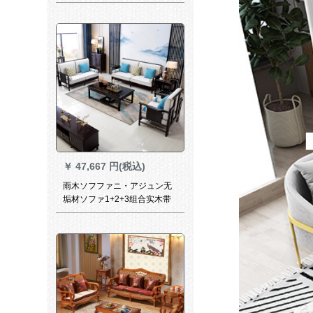
み合わせせらウォーウォーウ
ォーウォーウォーカーカーカ
ーカーカーードトラック3510
図色転二件正＋休単＋両手り1
人掛けます。
￥
47,667 円(税込)
雨木ソフファニ・アジュン无
垢材ソファ1+2+3组合实木带
ドレピファァァァン禅意铜木
组合中国风客间家具1+1+3组
合