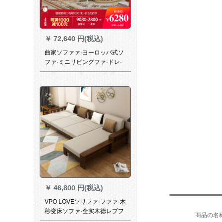
￥
72,640 円(税込)
曲家ソファァ·ヨーロッパ式ソ
ファ·ミニリビングファ·ドレ·
ファ·ファァァァ·メ·リ·ソ·ソ·
フファ·ファァァ·メ·メ·リ·ソフ
ァ1+2+gif（ゾウズォファ·オ
プロ）
￥
46,800 円(税込)
VPO LOVEソリファ·ファァ·木
秒变床ソファ·全实木德レプフ
フファ·ファニ·ニィ·グール·プ