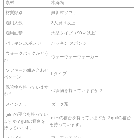
素材
木綿類
材質類別
無垢材ソファ
適用人数
3人掛け以上
適用面積
大型タイプ（90㎡以上）
パッキン:スポンジ
パッキン:スポンジ
ウォークバックかどう
ウォーウォーウォーカー
か
ソファーの組み合わせ
Lタイプ
パターン
保管物を持っています
保管物を持っていますか？
か？
メインカラー
ダーク系
gifeiの寝台を持ってい
gifeiの寝台を持っていますか？guifの寝台
ますか？guifの寝台を
を持っています。
持っています。
スタイル
アジアンモダンン