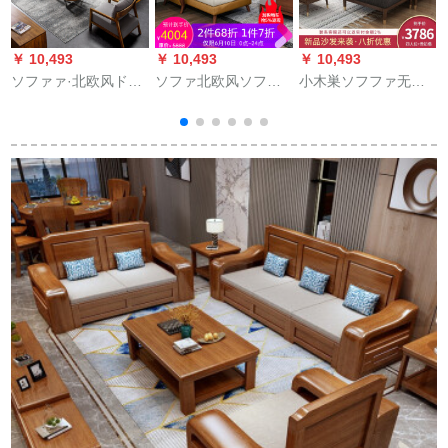
￥ 10,493
￥ 10,493
￥ 10,493
￥
ソファァ·北欧风ドレ-
ソファ北欧风ソファ
小木巣ソフファ无垢
プファの回転角の组
ァァ无垢材ソファァ
材ソフフファドフフ
み合わせは现代简単
ァァァァァァァァン
フファァァンボムソ
です。ウォーカーカ
ンゴルドドレプロプ
フファァァァァァリ
間
ーカーカーバー客间
ロプロプロフレフフ
ビンに白い木を诘め
には、无垢材ソファ
フフフフフフフフ角
た北欧风ソファァに
全实木款直位
组家具1+2+gife(ゾウ
軽い4人位+グーフに
+gife+1515（大円数
ォォォォォフビット
激突（全实木）
＋小円数）がありま
注)上质通性
す。